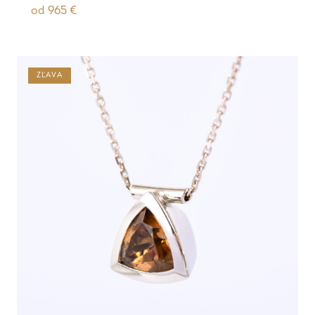
od
965
€
ZĽAVA