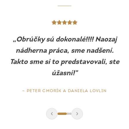
„
Obrúčky sú prekrásne, sedia ako
uliate. Máme z nich obrovskú
radosť.
"
—
BARBORA MLEJOVÁ