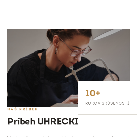
10+
ROKOV SKÚSENOSTÍ
NÁŠ PRÍBEH
Príbeh UHRECKI
Veríme, že poctivé šperkárske remeslo má v dnešnej