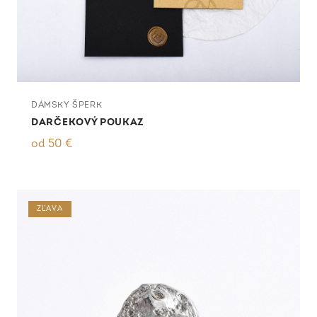
DÁMSKY ŠPERK
DARČEKOVÝ POUKAZ
od
50
€
ZĽAVA