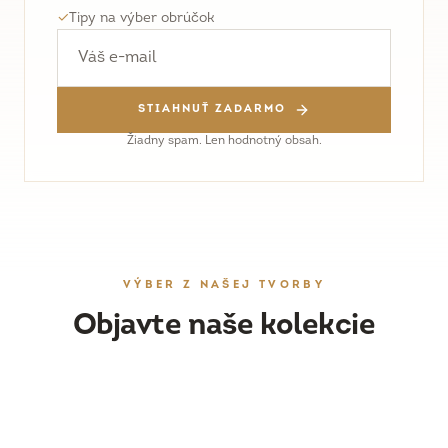
✓
Tipy na výber obrúčok
STIAHNUŤ ZADARMO
Žiadny spam. Len hodnotný obsah.
VÝBER Z NAŠEJ TVORBY
Objavte naše kolekcie
OBRÚČKY
DÁMSKY ŠPERK
Ručne vyrobené svadobné obrúčky
ZÁSNUBNÉ PRSTENE
Náušnice, prstene a prívesky
PRESKÚMAŤ
WORKSHOPY
Originálne prstene s drahými kameňmi
PRESKÚMAŤ
Vyrobte si obrúčky vlastnoručne
PRESKÚMAŤ