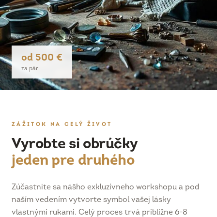
od 500 €
za pár
ZÁŽITOK NA CELÝ ŽIVOT
Vyrobte si obrúčky
jeden pre druhého
Zúčastnite sa nášho exkluzívneho workshopu a pod
naším vedením vytvorte symbol vašej lásky
vlastnými rukami. Celý proces trvá približne 6-8