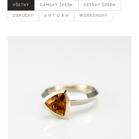
VŠETKY
DÁMSKY ŠPERK
DETSKÝ ŠPERK
OBRÚČKY
A N T O A N
WORKSHOPY