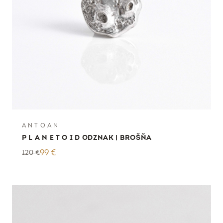
A N T O A N
P L A N E T O I D ODZNAK | BROŠŇA
120
€
99
€