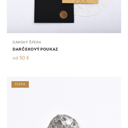
DÁMSKY ŠPERK
DARČEKOVÝ POUKAZ
od
50
€
ZĽAVA