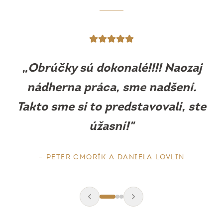
„
Obrúčky sú prekrásne, sedia ako
uliate. Máme z nich obrovskú
radosť.
"
—
BARBORA MLEJOVÁ