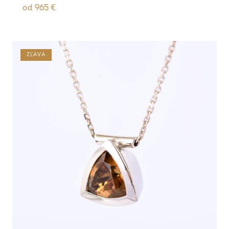
od
965
€
ZĽAVA