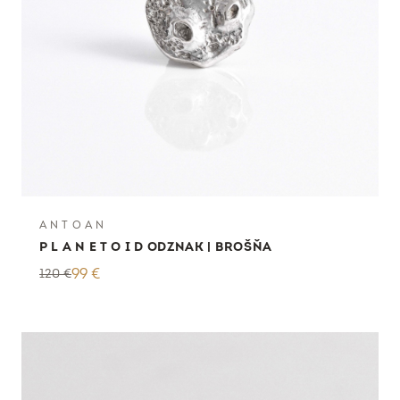
A N T O A N
P L A N E T O I D ODZNAK | BROŠŇA
120
€
99
€