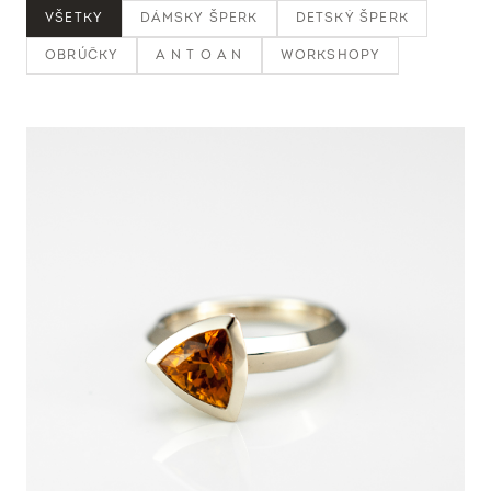
VŠETKY
DÁMSKY ŠPERK
DETSKÝ ŠPERK
OBRÚČKY
A N T O A N
WORKSHOPY