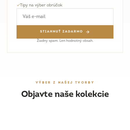
✓
Tipy na výber obrúčok
STIAHNUŤ ZADARMO
Žiadny spam. Len hodnotný obsah.
VÝBER Z NAŠEJ TVORBY
Objavte naše kolekcie
OBRÚČKY
DÁMSKY ŠPERK
Ručne vyrobené svadobné obrúčky
ZÁSNUBNÉ PRSTENE
Náušnice, prstene a prívesky
PRESKÚMAŤ
WORKSHOPY
Originálne prstene s drahými kameňmi
PRESKÚMAŤ
Vyrobte si obrúčky vlastnoručne
PRESKÚMAŤ