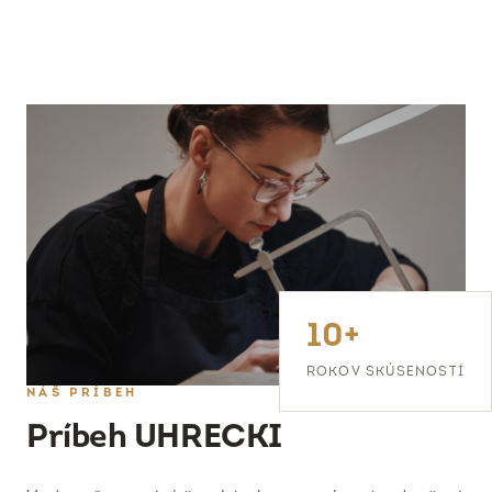
10+
ROKOV SKÚSENOSTÍ
NÁŠ PRÍBEH
Príbeh UHRECKI
Veríme, že poctivé šperkárske remeslo má v dnešnej