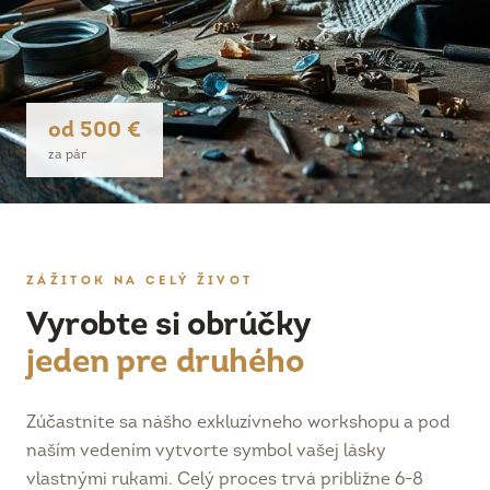
od 500 €
za pár
ZÁŽITOK NA CELÝ ŽIVOT
Vyrobte si obrúčky
jeden pre druhého
Zúčastnite sa nášho exkluzívneho workshopu a pod
naším vedením vytvorte symbol vašej lásky
vlastnými rukami. Celý proces trvá približne 6-8