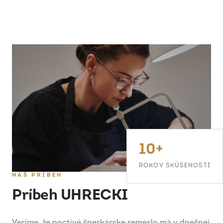
10+
ROKOV SKÚSENOSTÍ
NÁŠ PRÍBEH
Príbeh UHRECKI
Veríme, že poctivé šperkárske remeslo má v dnešnej