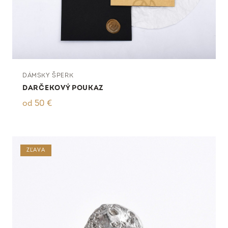
DÁMSKY ŠPERK
DARČEKOVÝ POUKAZ
od
50
€
ZĽAVA