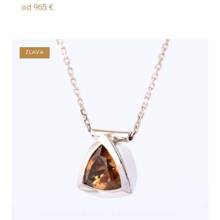
od
965
€
ZĽAVA