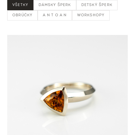
VŠETKY
DÁMSKY ŠPERK
DETSKÝ ŠPERK
OBRÚČKY
A N T O A N
WORKSHOPY