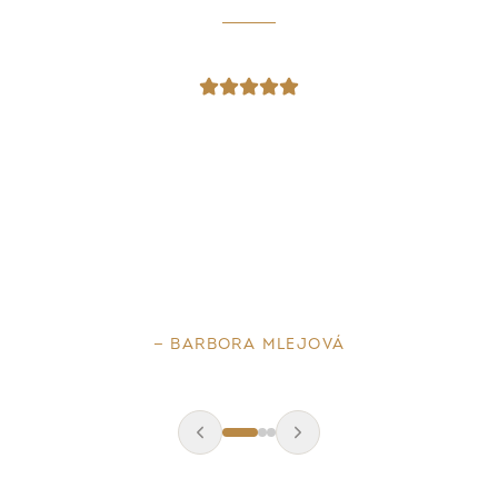
„
Obrúčky sú prekrásne, sedia ako
uliate. Máme z nich obrovskú
radosť.
"
—
BARBORA MLEJOVÁ