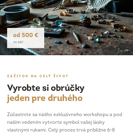
od 500 €
za pár
ZÁŽITOK NA CELÝ ŽIVOT
Vyrobte si obrúčky
jeden pre druhého
Zúčastnite sa nášho exkluzívneho workshopu a pod
naším vedením vytvorte symbol vašej lásky
vlastnými rukami. Celý proces trvá približne 6-8