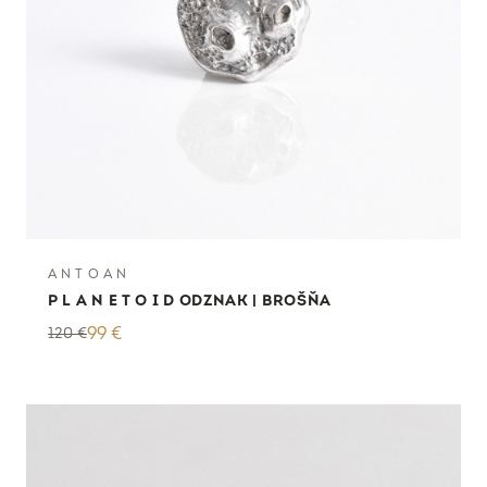
A N T O A N
P L A N E T O I D ODZNAK | BROŠŇA
120
€
99
€