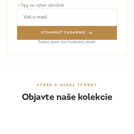
✓
Tipy na výber obrúčok
STIAHNUŤ ZADARMO
Žiadny spam. Len hodnotný obsah.
VÝBER Z NAŠEJ TVORBY
Objavte naše kolekcie
OBRÚČKY
DÁMSKY ŠPERK
Ručne vyrobené svadobné obrúčky
ZÁSNUBNÉ PRSTENE
Náušnice, prstene a prívesky
PRESKÚMAŤ
WORKSHOPY
Originálne prstene s drahými kameňmi
PRESKÚMAŤ
Vyrobte si obrúčky vlastnoručne
PRESKÚMAŤ