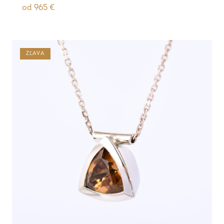
od
965
€
ZĽAVA