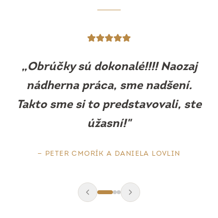
„
Obrúčky sú prekrásne, sedia ako
uliate. Máme z nich obrovskú
radosť.
"
—
BARBORA MLEJOVÁ