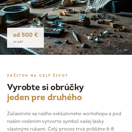
od 500 €
za pár
ZÁŽITOK NA CELÝ ŽIVOT
Vyrobte si obrúčky
jeden pre druhého
Zúčastnite sa nášho exkluzívneho workshopu a pod
naším vedením vytvorte symbol vašej lásky
vlastnými rukami. Celý proces trvá približne 6-8