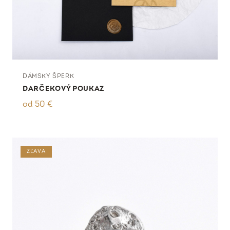
DÁMSKY ŠPERK
DARČEKOVÝ POUKAZ
od
50
€
ZĽAVA