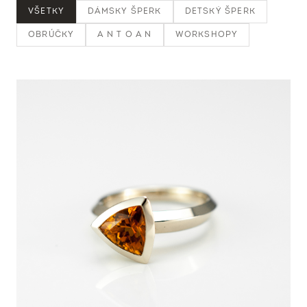
VŠETKY
DÁMSKY ŠPERK
DETSKÝ ŠPERK
OBRÚČKY
A N T O A N
WORKSHOPY