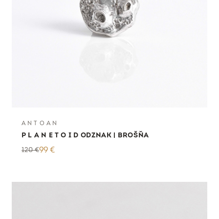
A N T O A N
P L A N E T O I D ODZNAK | BROŠŇA
120
€
99
€