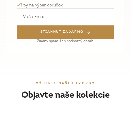
✓
Tipy na výber obrúčok
STIAHNUŤ ZADARMO
Žiadny spam. Len hodnotný obsah.
VÝBER Z NAŠEJ TVORBY
Objavte naše kolekcie
OBRÚČKY
DÁMSKY ŠPERK
Ručne vyrobené svadobné obrúčky
ZÁSNUBNÉ PRSTENE
Náušnice, prstene a prívesky
PRESKÚMAŤ
WORKSHOPY
Originálne prstene s drahými kameňmi
PRESKÚMAŤ
Vyrobte si obrúčky vlastnoručne
PRESKÚMAŤ