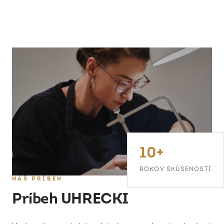
10+
ROKOV SKÚSENOSTÍ
NÁŠ PRÍBEH
Príbeh UHRECKI
Veríme, že poctivé šperkárske remeslo má v dnešnej