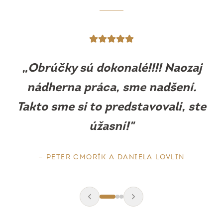
„
Obrúčky sú prekrásne, sedia ako
uliate. Máme z nich obrovskú
radosť.
"
—
BARBORA MLEJOVÁ