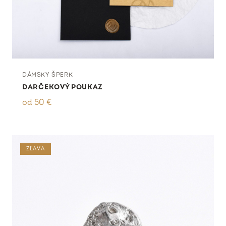
DÁMSKY ŠPERK
DARČEKOVÝ POUKAZ
od
50
€
ZĽAVA