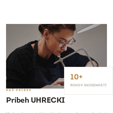
10+
ROKOV SKÚSENOSTÍ
NÁŠ PRÍBEH
Príbeh UHRECKI
Veríme, že poctivé šperkárske remeslo má v dnešnej