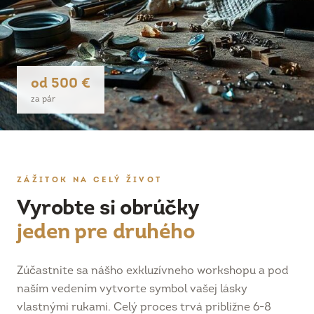
od 500 €
za pár
ZÁŽITOK NA CELÝ ŽIVOT
Vyrobte si obrúčky
jeden pre druhého
Zúčastnite sa nášho exkluzívneho workshopu a pod
naším vedením vytvorte symbol vašej lásky
vlastnými rukami. Celý proces trvá približne 6-8