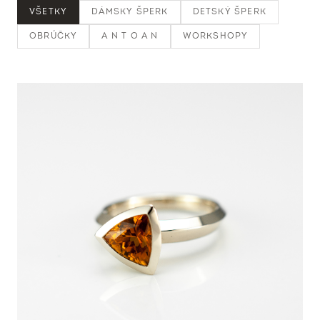
VŠETKY
DÁMSKY ŠPERK
DETSKÝ ŠPERK
OBRÚČKY
A N T O A N
WORKSHOPY