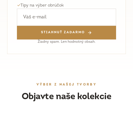
✓
Tipy na výber obrúčok
STIAHNUŤ ZADARMO
Žiadny spam. Len hodnotný obsah.
VÝBER Z NAŠEJ TVORBY
Objavte naše kolekcie
OBRÚČKY
DÁMSKY ŠPERK
Ručne vyrobené svadobné obrúčky
ZÁSNUBNÉ PRSTENE
Náušnice, prstene a prívesky
PRESKÚMAŤ
WORKSHOPY
Originálne prstene s drahými kameňmi
PRESKÚMAŤ
Vyrobte si obrúčky vlastnoručne
PRESKÚMAŤ