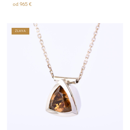
od
965
€
ZĽAVA