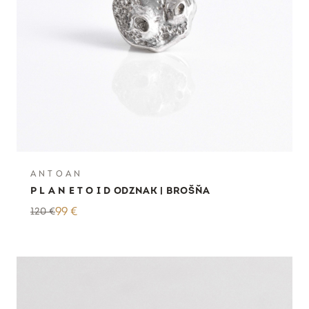
A N T O A N
P L A N E T O I D ODZNAK | BROŠŇA
120
€
99
€