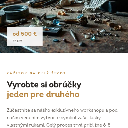
od 500 €
za pár
ZÁŽITOK NA CELÝ ŽIVOT
Vyrobte si obrúčky
jeden pre druhého
Zúčastnite sa nášho exkluzívneho workshopu a pod
naším vedením vytvorte symbol vašej lásky
vlastnými rukami. Celý proces trvá približne 6-8