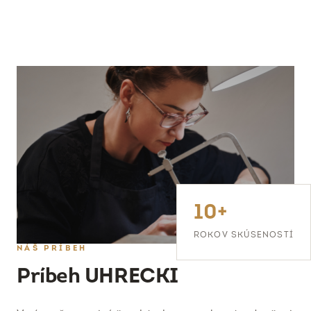
10+
ROKOV SKÚSENOSTÍ
NÁŠ PRÍBEH
Príbeh UHRECKI
Veríme, že poctivé šperkárske remeslo má v dnešnej