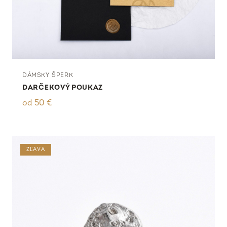
DÁMSKY ŠPERK
DARČEKOVÝ POUKAZ
od
50
€
ZĽAVA