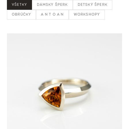
VŠETKY
DÁMSKY ŠPERK
DETSKÝ ŠPERK
OBRÚČKY
A N T O A N
WORKSHOPY