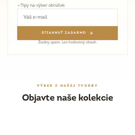
✓
Tipy na výber obrúčok
STIAHNUŤ ZADARMO
Žiadny spam. Len hodnotný obsah.
VÝBER Z NAŠEJ TVORBY
Objavte naše kolekcie
OBRÚČKY
DÁMSKY ŠPERK
Ručne vyrobené svadobné obrúčky
ZÁSNUBNÉ PRSTENE
Náušnice, prstene a prívesky
PRESKÚMAŤ
WORKSHOPY
Originálne prstene s drahými kameňmi
PRESKÚMAŤ
Vyrobte si obrúčky vlastnoručne
PRESKÚMAŤ