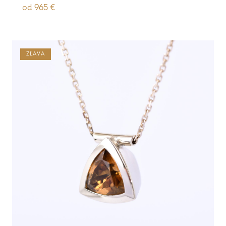
od
965
€
ZĽAVA