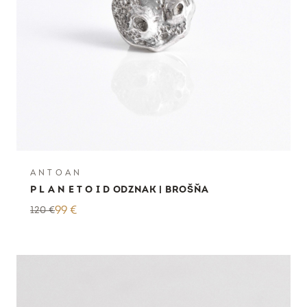
A N T O A N
P L A N E T O I D ODZNAK | BROŠŇA
120
€
99
€