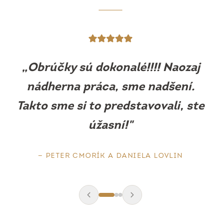
„
Obrúčky sú prekrásne, sedia ako
uliate. Máme z nich obrovskú
radosť.
"
—
BARBORA MLEJOVÁ