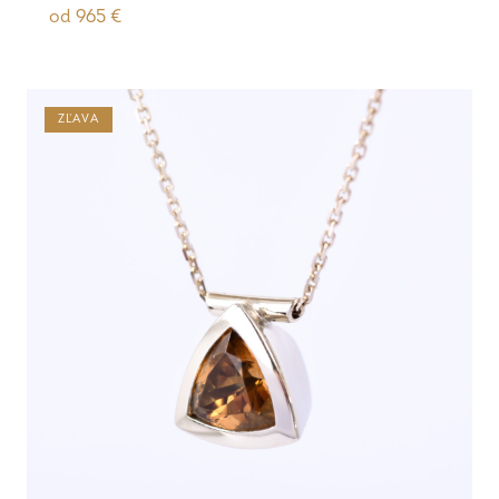
od
965
€
ZĽAVA