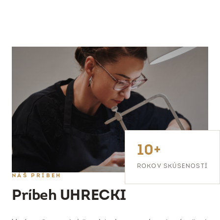
10+
ROKOV SKÚSENOSTÍ
NÁŠ PRÍBEH
Príbeh UHRECKI
Veríme, že poctivé šperkárske remeslo má v dnešnej