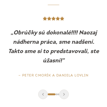
„
Obrúčky sú prekrásne, sedia ako
uliate. Máme z nich obrovskú
radosť.
"
—
BARBORA MLEJOVÁ