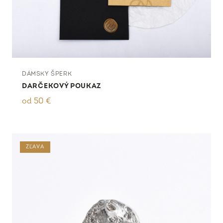
DÁMSKY ŠPERK
DARČEKOVÝ POUKAZ
od
50
€
ZĽAVA