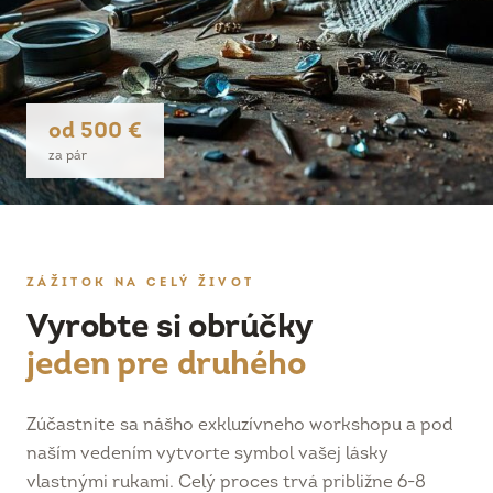
od 500 €
za pár
ZÁŽITOK NA CELÝ ŽIVOT
Vyrobte si obrúčky
jeden pre druhého
Zúčastnite sa nášho exkluzívneho workshopu a pod
naším vedením vytvorte symbol vašej lásky
vlastnými rukami. Celý proces trvá približne 6-8