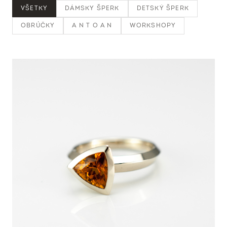
VŠETKY
DÁMSKY ŠPERK
DETSKÝ ŠPERK
OBRÚČKY
A N T O A N
WORKSHOPY