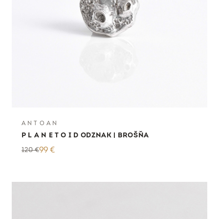
A N T O A N
P L A N E T O I D ODZNAK | BROŠŇA
120
€
99
€