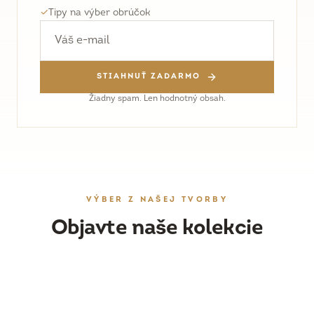
✓
Tipy na výber obrúčok
STIAHNUŤ ZADARMO
Žiadny spam. Len hodnotný obsah.
VÝBER Z NAŠEJ TVORBY
Objavte naše kolekcie
OBRÚČKY
DÁMSKY ŠPERK
Ručne vyrobené svadobné obrúčky
ZÁSNUBNÉ PRSTENE
Náušnice, prstene a prívesky
PRESKÚMAŤ
WORKSHOPY
Originálne prstene s drahými kameňmi
PRESKÚMAŤ
Vyrobte si obrúčky vlastnoručne
PRESKÚMAŤ