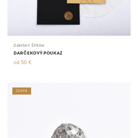
DÁMSKY ŠPERK
DARČEKOVÝ POUKAZ
od
50
€
ZĽAVA