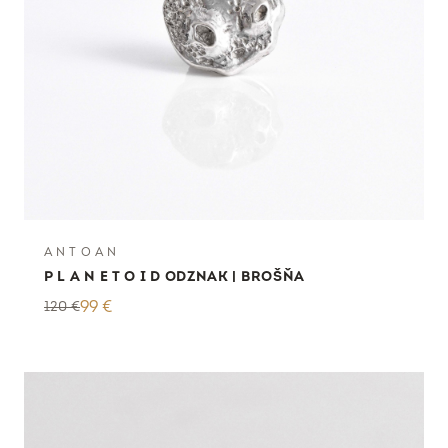
A N T O A N
P L A N E T O I D ODZNAK | BROŠŇA
120
€
99
€