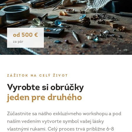
od 500 €
za pár
ZÁŽITOK NA CELÝ ŽIVOT
Vyrobte si obrúčky
jeden pre druhého
Zúčastnite sa nášho exkluzívneho workshopu a pod
naším vedením vytvorte symbol vašej lásky
vlastnými rukami. Celý proces trvá približne 6-8