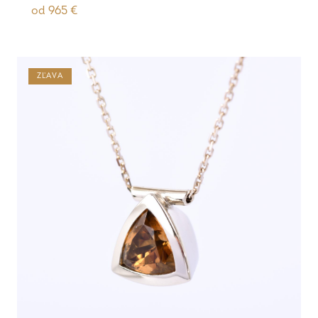
od
965
€
ZĽAVA