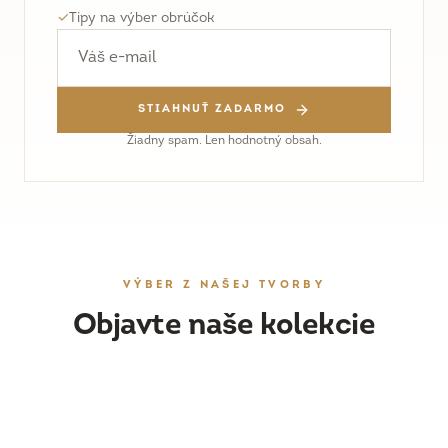
✓
Tipy na výber obrúčok
STIAHNUŤ ZADARMO
Žiadny spam. Len hodnotný obsah.
VÝBER Z NAŠEJ TVORBY
Objavte naše kolekcie
OBRÚČKY
DÁMSKY ŠPERK
Ručne vyrobené svadobné obrúčky
ZÁSNUBNÉ PRSTENE
Náušnice, prstene a prívesky
PRESKÚMAŤ
WORKSHOPY
Originálne prstene s drahými kameňmi
PRESKÚMAŤ
Vyrobte si obrúčky vlastnoručne
PRESKÚMAŤ