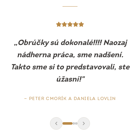
„
Obrúčky sú prekrásne, sedia ako
uliate. Máme z nich obrovskú
radosť.
"
—
BARBORA MLEJOVÁ