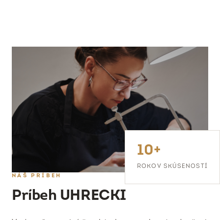
10+
ROKOV SKÚSENOSTÍ
NÁŠ PRÍBEH
Príbeh UHRECKI
Veríme, že poctivé šperkárske remeslo má v dnešnej