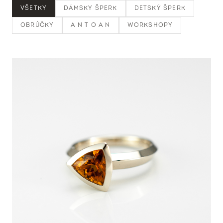
VŠETKY
DÁMSKY ŠPERK
DETSKÝ ŠPERK
OBRÚČKY
A N T O A N
WORKSHOPY