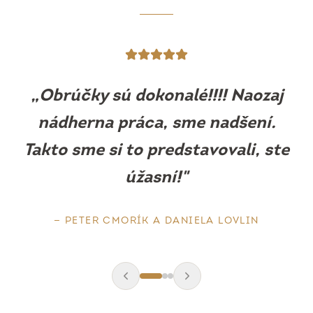
„
Obrúčky sú prekrásne, sedia ako
uliate. Máme z nich obrovskú
radosť.
"
—
BARBORA MLEJOVÁ