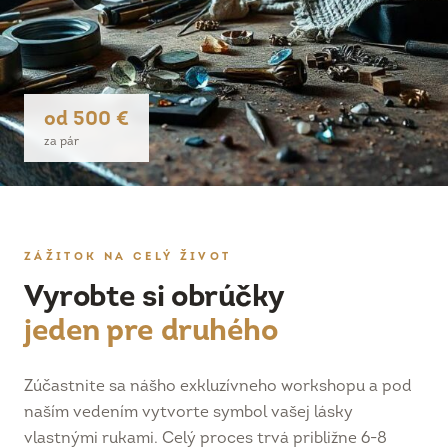
od 500 €
za pár
ZÁŽITOK NA CELÝ ŽIVOT
Vyrobte si obrúčky
jeden pre druhého
Zúčastnite sa nášho exkluzívneho workshopu a pod
naším vedením vytvorte symbol vašej lásky
vlastnými rukami. Celý proces trvá približne 6-8