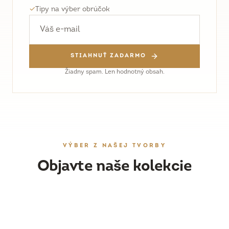
✓
Tipy na výber obrúčok
STIAHNUŤ ZADARMO
Žiadny spam. Len hodnotný obsah.
VÝBER Z NAŠEJ TVORBY
Objavte naše kolekcie
OBRÚČKY
DÁMSKY ŠPERK
Ručne vyrobené svadobné obrúčky
ZÁSNUBNÉ PRSTENE
Náušnice, prstene a prívesky
PRESKÚMAŤ
WORKSHOPY
Originálne prstene s drahými kameňmi
PRESKÚMAŤ
Vyrobte si obrúčky vlastnoručne
PRESKÚMAŤ