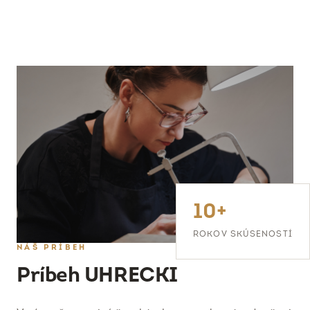
10+
ROKOV SKÚSENOSTÍ
NÁŠ PRÍBEH
Príbeh UHRECKI
Veríme, že poctivé šperkárske remeslo má v dnešnej