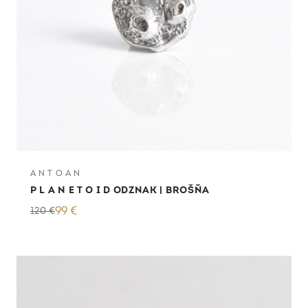
A N T O A N
P L A N E T O I D ODZNAK | BROŠŇA
120
€
99
€