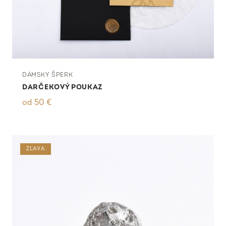
DÁMSKY ŠPERK
DARČEKOVÝ POUKAZ
od
50
€
ZĽAVA