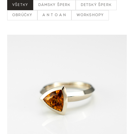
VŠETKY
DÁMSKY ŠPERK
DETSKÝ ŠPERK
OBRÚČKY
A N T O A N
WORKSHOPY