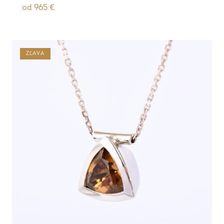
od
965
€
ZĽAVA