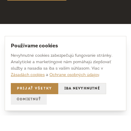
Používame cookies
Nevyhnutné cookies zabezpečujú fungovanie stránky.
Analytické a marketingové nám pomáhajú zlepšovať
Kvalitné dizajnové šperky ručne vyrábané z drahých kovov a
služby a nasadia sa iba s vaším súhlasom. Viac v
starostlivo vybraných drahokamov.
Zásadách cookies
a
Ochrane osobných údajov
.
Každý kus tvoríme na mieru – podľa vašich predstáv, s
dôrazom na detail, jedinečnosť a nadčasovú hodnotu.
PRIJAŤ VŠETKY
IBA NEVYHNUTNÉ
ODMIETNUŤ
@uhrecki na Instagrame →
E-SHOP