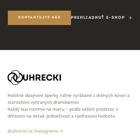
KONTAKTUJTE NÁS
PREHLIADNUŤ E-SHOP
Kvalitné dizajnové šperky ručne vyrábané z drahých kovov a
starostlivo vybraných drahokamov.
Každý kus tvoríme na mieru – podľa vašich predstáv, s
dôrazom na detail, jedinečnosť a nadčasovú hodnotu.
@uhrecki na Instagrame →