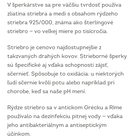
V šperkárstve sa pre väčšiu tvrdosť používa
zliatina striebra a medi s obsahom rýdzeho
striebra 925/000, známa ako šterlingové
striebro — vo veľkej miere po tisícročia.
Striebro je cenovo najdostupnejšie z
takzvaných drahých kovov. Strieborné šperky
sú špecifické aj vďaka schopnosti zájsť,
sčernieť. Spôsobuje to oxidácia; u niektorých
ľudí sčernie kvôli potu alebo napríklad pri
chorobe, keď sa naše pH mení.
Rýdze striebro sa v antickom Grécku a Ríme
používalo na dezinfekciu pitnej vody — vďaka
jeho antibakteriálnym a antiseptickým
účinkom.