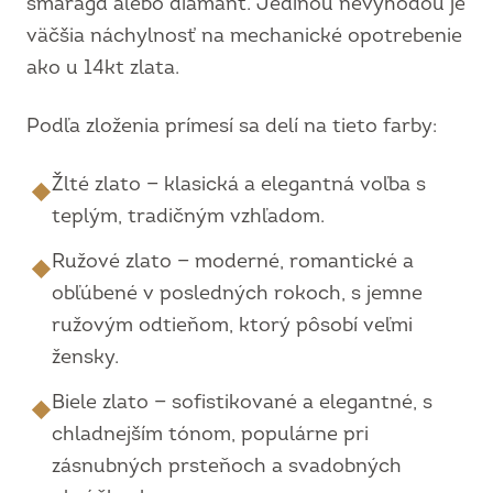
smaragd alebo diamant. Jedinou nevýhodou je
väčšia náchylnosť na mechanické opotrebenie
ako u 14kt zlata.
Podľa zloženia prímesí sa delí na tieto farby:
Žlté zlato — klasická a elegantná voľba s
◆
teplým, tradičným vzhľadom.
Ružové zlato — moderné, romantické a
◆
obľúbené v posledných rokoch, s jemne
ružovým odtieňom, ktorý pôsobí veľmi
žensky.
Biele zlato — sofistikované a elegantné, s
◆
chladnejším tónom, populárne pri
zásnubných prsteňoch a svadobných