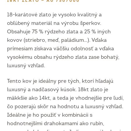
18KT ZLATO — AU 750/000
18-karátové zlato je vysoko kvalitný a
obľúbený materiál na výrobu šperkov.
Obsahuje 75 % rýdzeho zlata a 25 % iných
kovov (striebro, meď, paládium…). Vďaka
prímesiam získava väčšiu odolnosť a vďaka
vysokému obsahu rýdzeho zlata zase bohatý,
luxusný vzhľad.
Tento kov je ideálny pre tých, ktorí hľadajú
luxusný a nadčasový kúsok. 18kt zlato je
mäkkšie ako 14kt, a teda je vhodnejšie pre ľudí,
čo pozerajú skôr na hodnotu a luxusný vzhľad.
Ideálne je ho použiť v kombinácii s
hodnotnejšími drahokamami ako rubín,