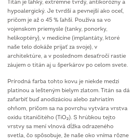
Titán je ľahký, extrémne tvrdý, antikorózny a
hypoalergický. Je tvrdší a pevnejší ako oceľ,
pričom je až o 45 % ľahší. Používa sa vo
vojenskom priemysle (tanky, ponorky,
helikoptéry), v medicíne (implantáty, ktoré
naše telo dokáže prijať za svoje), v
architektúre, a v poslednom desaťročí rastie
záujem o titán aj u šperkárov po celom svete.
Prírodná farba tohto kovu je niekde medzi
platinou a lešteným bielym zlatom. Titán sa dá
zafarbiť buď anodizáciou alebo zahriatím
ohňom, pričom sa na povrchu vytvára vrstva
oxidu titaničitého (TiO₂). S hrúbkou tejto
vrstvy sa mení vlnová dĺžka odrazeného
svetla, čo spôsobuje, že naše oko vníma rôzne