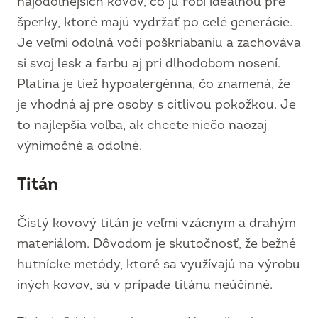
najodolnejších kovov, čo ju robí ideálnou pre
šperky, ktoré majú vydržať po celé generácie.
Je veľmi odolná voči poškriabaniu a zachováva
si svoj lesk a farbu aj pri dlhodobom nosení.
Platina je tiež hypoalergénna, čo znamená, že
je vhodná aj pre osoby s citlivou pokožkou. Je
to najlepšia voľba, ak chcete niečo naozaj
výnimočné a odolné.
Titán
Čistý kovový titán je veľmi vzácnym a drahým
materiálom. Dôvodom je skutočnosť, že bežné
hutnícke metódy, ktoré sa využívajú na výrobu
iných kovov, sú v prípade titánu neúčinné.