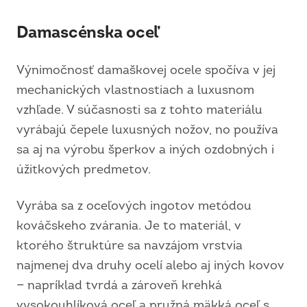
Damascénska oceľ
Výnimočnosť damaškovej ocele spočíva v jej
mechanických vlastnostiach a luxusnom
vzhľade. V súčasnosti sa z tohto materiálu
vyrábajú čepele luxusných nožov, no používa
sa aj na výrobu šperkov a iných ozdobných i
úžitkových predmetov.
Vyrába sa z oceľových ingotov metódou
kováčskeho zvárania. Je to materiál, v
ktorého štruktúre sa navzájom vrstvia
najmenej dva druhy ocelí alebo aj iných kovov
— napríklad tvrdá a zároveň krehká
vysokouhlíková oceľ a pružná mäkká oceľ s