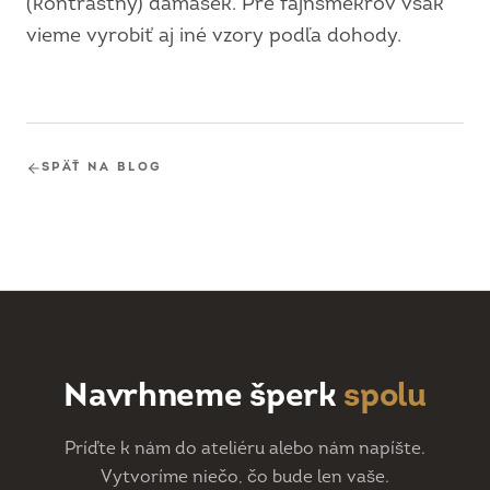
(kontrastný) damašek. Pre fajnšmekrov však
vieme vyrobiť aj iné vzory podľa dohody.
SPÄŤ NA BLOG
Navrhneme šperk
spolu
Príďte k nám do ateliéru alebo nám napíšte.
Vytvoríme niečo, čo bude len vaše.