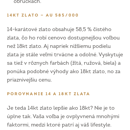
obrúčkach.
14KT ZLATO — AU 585/000
14-karátové zlato obsahuje 58,5 % čistého
zlata, čo ho robí cenovo dostupnejšou voľbou
než 18kt zlato. Aj napriek nižšiemu podielu
zlata je stále veľmi trvácne a odolné. Vyskytuje
sa tiež v rôznych farbách (žltá, ružová, biela) a
ponúka podobné výhody ako 18kt zlato, no za
priaznivejšiu cenu.
POROVNANIE 14 A 18KT ZLATA
Je teda 14kt zlato lepšie ako 18kt? Nie je to
úplne tak. Vaša voľba je ovplyvnená mnohými
faktormi, medzi ktoré patrí aj váš lifestyle.