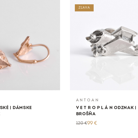
ZĽAVA
A N T O A N
ETSKÉ | DÁMSKE
V E T R O P L Á N ODZNAK |
E
BROŠŇA
120
€
99
€