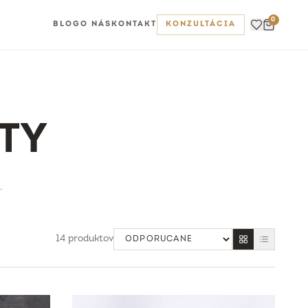
0
BLOG
O NÁS
KONTAKT
KONZULTÁCIA
TY
.
14
produktov