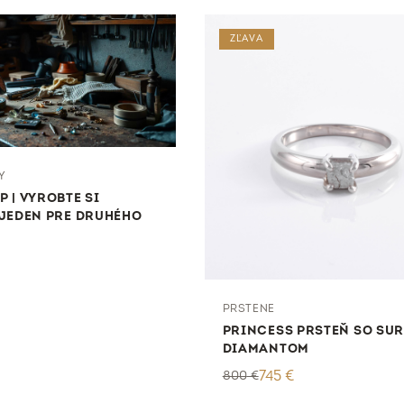
ZĽAVA
Y
 | VYROBTE SI
JEDEN PRE DRUHÉHO
PRSTENE
PRINCESS PRSTEŇ SO SU
DIAMANTOM
800
€
745
€