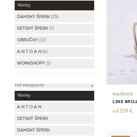
Všetky
DÁMSKY ŠPERK
(
25
)
DETSKÝ ŠPERK
(
7
)
OBRÚČKY
(
12
)
A N T O A N
(
6
)
WORKSHOPY
(
1
)
TYP PRODUKTU
NÁUŠNICE
Všetky
LINE BRIL
A N T O A N
od
539
€
DETSKÝ ŠPERK
DÁMSKY ŠPERK