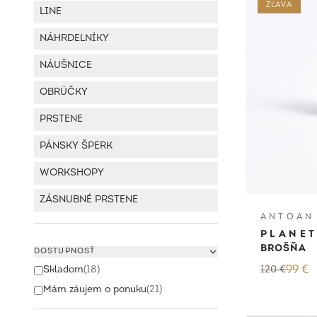
ZĽAVA
LINE
NÁHRDELNÍKY
NÁUŠNICE
OBRÚČKY
PRSTENE
PÁNSKY ŠPERK
WORKSHOPY
ZÁSNUBNÉ PRSTENE
A N T O A N
P L A N E 
BROŠŇA
DOSTUPNOSŤ
Skladom
(
18
)
120
€
99
€
Mám záujem o ponuku
(
21
)