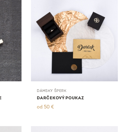
DÁMSKY ŠPERK
E
DARČEKOVÝ POUKAZ
od
50
€