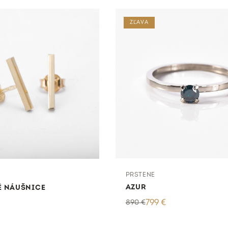
ZĽAVA
PRSTENE
AZUR
TÉ NÁUŠNICE
890
€
799
€