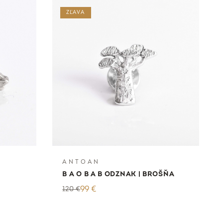
ZĽAVA
A N T O A N
B A O B A B ODZNAK | BROŠŇA
120
€
99
€