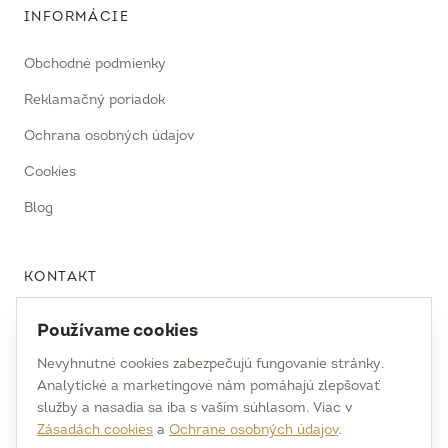
INFORMÁCIE
Obchodné podmienky
Reklamačný poriadok
Ochrana osobných údajov
Cookies
Blog
KONTAKT
uhrecki@uhrecki.com
Používame cookies
+421 917 936 958
Nevyhnutné cookies zabezpečujú fungovanie stránky.
Analytické a marketingové nám pomáhajú zlepšovať
Hrochoť, BB
služby a nasadia sa iba s vaším súhlasom. Viac v
Slovakia
Zásadách cookies
a
Ochrane osobných údajov
.