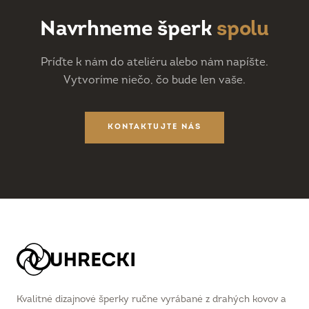
Navrhneme šperk
spolu
Príďte k nám do ateliéru alebo nám napíšte.
Vytvoríme niečo, čo bude len vaše.
KONTAKTUJTE NÁS
Kvalitné dizajnové šperky ručne vyrábané z drahých kovov a