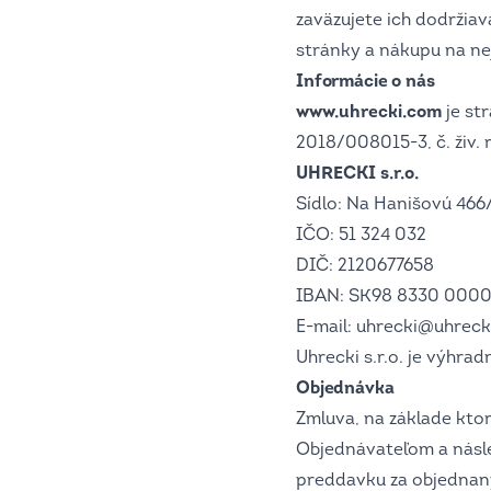
zaväzujete ich dodržiav
stránky a nákupu na ne
Informácie o nás
www.uhrecki.com
je st
2018/008015-3, č. živ. 
UHRECKI s.r.o.
Sídlo: Na Hanišovú 466
IČO: 51 324 032
DIČ: 2120677658
IBAN: SK98 8330 0000
E-mail: uhrecki@uhrecki
Uhrecki s.r.o. je výhr
Objednávka
Zmluva, na základe kto
Objednávateľom a násl
preddavku za objednaný