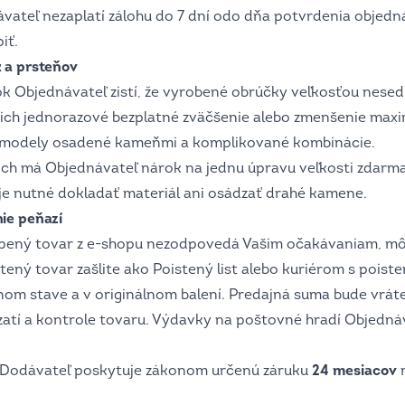
vateľ nezaplatí zálohu do 7 dní odo dňa potvrdenia objed
iť.
 a prsteňov
ok Objednávateľ zistí, že vyrobené obrúčky veľkosťou nese
na ich jednorazové bezplatné zväčšenie alebo zmenšenie max
án, modely osadené kameňmi a komplikované kombinácie.
ch má Objednávateľ nárok na jednu úpravu veľkosti zdarma
 je nutné dokladať materiál ani osádzať drahé kamene.
ie peňazí
kúpený tovar z e-shopu nezodpovedá Vašim očakávaniam, mô
tený tovar zašlite ako Poistený list alebo kuriérom s poist
m stave a v originálnom balení. Predajná suma bude vrát
atí a kontrole tovaru. Výdavky na poštovné hradí Objednáv
, Dodávateľ poskytuje zákonom určenú záruku
24 mesiacov