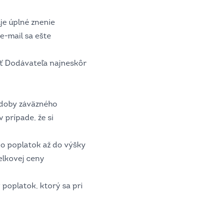
je úplné znenie
e-mail sa ešte
vať Dodávateľa najneskôr
 doby záväzného
prípade, že si
o poplatok až do výšky
elkovej ceny
poplatok, ktorý sa pri