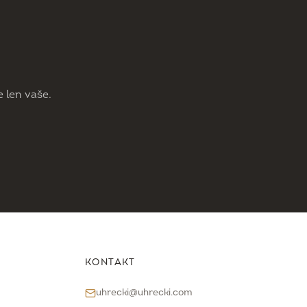
 len vaše.
KONTAKT
uhrecki@uhrecki.com