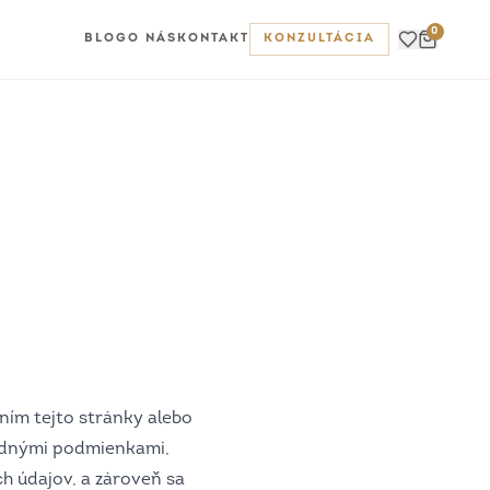
0
BLOG
O NÁS
KONTAKT
KONZULTÁCIA
ím tejto stránky alebo
odnými podmienkami,
 údajov, a zároveň sa