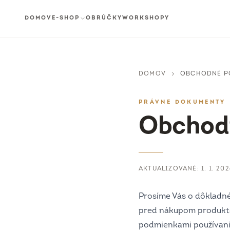
DOMOV
E-SHOP
OBRÚČKY
WORKSHOPY
DOMOV
OBCHODNÉ P
PRÁVNE DOKUMENTY
Obchod
AKTUALIZOVANÉ:
1. 1. 20
Prosíme Vás o dôkladné
pred nákupom produkto
podmienkami používani