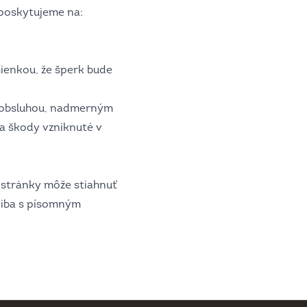
 poskytujeme na:
ienkou, že šperk bude
 obsluhou, nadmerným
a škody vzniknuté v
 stránky môže stiahnuť
 iba s písomným