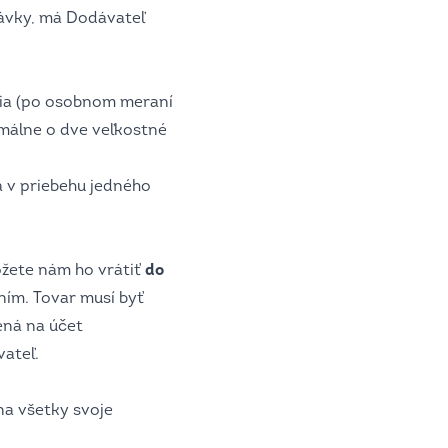
návky, má Dodávateľ
dia (po osobnom meraní
imálne o dve veľkostné
 v priebehu jedného
žete nám ho vrátiť
do
ením. Tovar musí byť
ená na účet
ateľ.
na všetky svoje