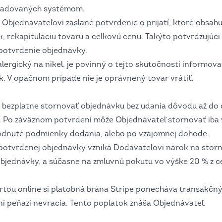
požadovaných systémom.
e Objednávateľovi zaslané potvrdenie o prijatí, ktoré obsahu
rekapituláciu tovaru a celkovú cenu. Takýto potvrdzujúci 
potvrdenie objednávky.
alergický na nikel, je povinný o tejto skutočnosti informo
k. V opačnom prípade nie je oprávnený tovar vrátiť.
 bezplatne stornovať objednávku bez udania dôvodu až do
 Po záväznom potvrdení môže Objednávateľ stornovať iba v 
odnuté podmienky dodania, alebo po vzájomnej dohode.
potvrdenej objednávky vzniká Dodávateľovi nárok na storn
objednávky, a súčasne na zmluvnú pokutu vo výške 20 % z c
rtou online si platobná brána Stripe ponecháva transakčný 
ní peňazí nevracia. Tento poplatok znáša Objednávateľ.