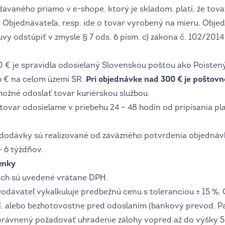
ávaného priamo v e-shope, ktorý je skladom, platí, že tova
 Objednávateľa, resp. ide o tovar vyrobený na mieru. Obje
 odstúpiť v zmysle § 7 ods. 6 písm. c) zákona č. 102/2014 Z
€ je spravidla odosielaný Slovenskou poštou ako Poistený l
 6 € na celom území SR.
Pri objednávke nad 300 € je poštov
ožné odoslať tovar kuriérskou službou.
ovar odosielame v priebehu 24 – 48 hodín od pripísania pl
dodávky sú realizované od záväzného potvrdenia objednáv
– 6 týždňov.
enky
ach sú uvedené vrátane DPH.
odávateľ vykalkuluje predbežnú cenu s toleranciou ± 15 %. 
í, alebo bezhotovostne pred odoslaním (bankový prevod, Pa
rávnený požadovať uhradenie zálohy vopred až do výšky 5