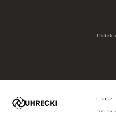
Príďte k 
E-SHOP
Zásnubné p