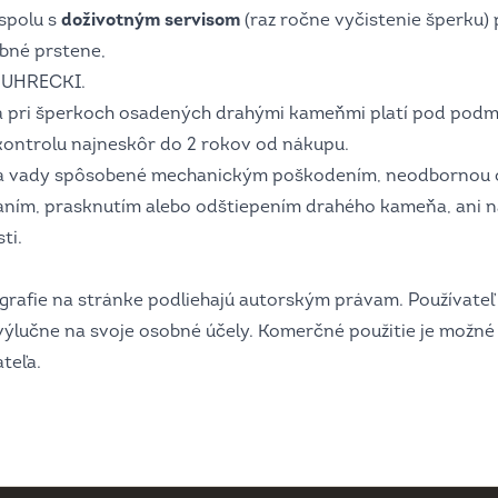
spolu s
doživotným servisom
(raz ročne vyčistenie šperku)
bné prstene,
y UHRECKI.
a pri šperkoch osadených drahými kameňmi platí pod podm
ontrolu najneskôr do 2 rokov od nákupu.
 na vady spôsobené mechanickým poškodením, neodbornou
ním, prasknutím alebo odštiepením drahého kameňa, ani n
ti.
grafie na stránke podliehajú autorským právam. Používateľ
výlučne na svoje osobné účely. Komerčné použitie je možné
teľa.