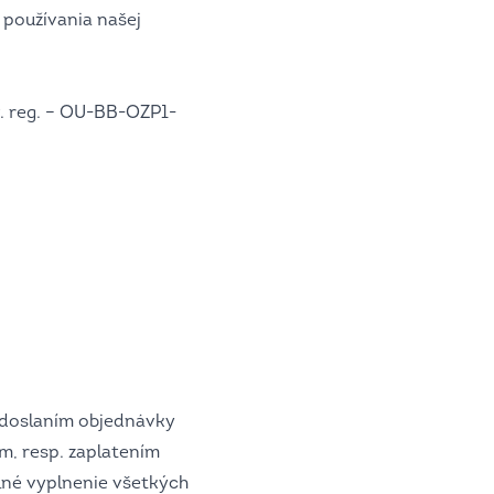
 používania našej
v. reg. – OU-BB-OZP1-
 odoslaním objednávky
, resp. zaplatením
lné vyplnenie všetkých