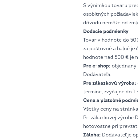
S výnimkou tovaru pred
osobitných požiadaviek
dôvodu nemôže od zmluvy
Dodacie podmienky
Tovar v hodnote do 500 
za poštovné a balné je
hodnote nad 500 € je m
Pre e-shop:
objednaný t
Dodávateľa.
Pre zákazkovú výrobu:
termíne, zvyčajne do 1 
Cena a platobné podmi
Všetky ceny na stránk
Pri zákazkovej výrobe D
hotovostne pri prevzat
Záloha:
Dodávateľ je op