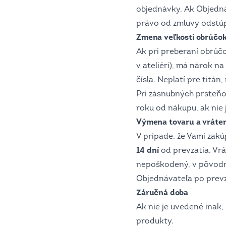
objednávky. Ak Objedná
právo od zmluvy odstúp
Zmena veľkosti obrúčok
Ak pri preberaní obrúč
v ateliéri), má nárok 
čísla. Neplatí pre tit
Pri zásnubných prsteňo
roku od nákupu, ak nie
Výmena tovaru a vráten
V prípade, že Vami za
14 dní
od prevzatia. Vrá
nepoškodený, v pôvodno
Objednávateľa po prevz
Záručná doba
Ak nie je uvedené inak
produkty.