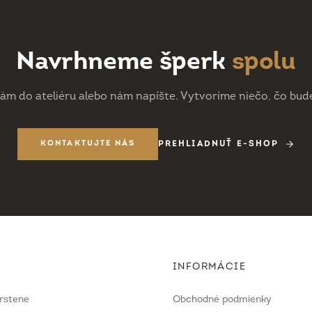
Navrhneme šperk
spolu
nám do ateliéru alebo nám napíšte. Vytvoríme niečo, čo bude
KONTAKTUJTE NÁS
PREHLIADNUŤ E-SHOP
INFORMÁCIE
rstene
Obchodné podmienky