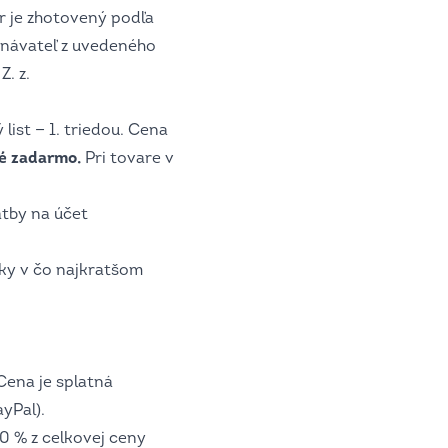
r je zhotovený podľa
dnávateľ z uvedeného
. z.
ist — 1. triedou. Cena
né zadarmo.
Pri tovare v
atby na účet
ky v čo najkratšom
Cena je splatná
yPal).
0 % z celkovej ceny