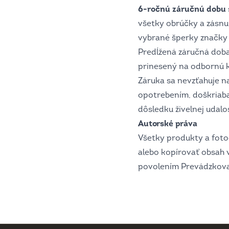
6-ročnú záručnú dobu
všetky obrúčky a zásnu
vybrané šperky značk
Predĺžená záručná dob
prinesený na odbornú k
Záruka sa nevzťahuje
opotrebením, doškriaba
dôsledku živelnej udalos
Autorské práva
Všetky produkty a foto
alebo kopírovať obsah 
povolením Prevádzkova