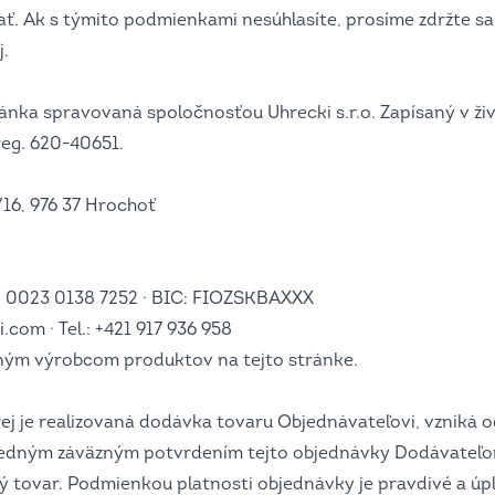
ať. Ak s týmito podmienkami nesúhlasíte, prosíme zdržte sa
j.
ránka spravovaná spoločnosťou Uhrecki s.r.o. Zapísaný v ži
reg. 620-40651.
/16, 976 37 Hrochoť
 0023 0138 7252 · BIC: FIOZSKBAXXX
.com · Tel.: +421 917 936 958
adným výrobcom produktov na tejto stránke.
rej je realizovaná dodávka tovaru Objednávateľovi, vzniká
edným záväzným potvrdením tejto objednávky Dodávateľom
 tovar. Podmienkou platnosti objednávky je pravdivé a úp